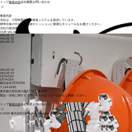
トップ
会社概要
お問い合わせ
事業内容
事業内容
当社は、小型衛星向けの推進システムを提供しています。
標準仕様の中から、用途やミッションに最適なモジュールをお選びください。
当社の提供価値
​OUR VALUE
VALUE 01
VALUE 02
VALUE 03
低コスト
非毒性
高度な安全設計
小型・超小型衛星向けに特化することで、姿勢制御用推進ユニットとして圧倒的な低価格を実現し
非毒性推進剤を採用しており、従来の推進システムと比べて取り扱いが容易です。これまで従来型
真空環境下でのみ作動する機構を採用しており、誤作動のリスクを低減し、高い安全性を実現して
VALUE 02
VALUE 03
CETACEA
CETACEA
株式会社
CETACEA
〒144-0045
​東京都大田区南六郷3丁目10番16号
製品・技術に関するお問い合わせはフォームからご連絡ください​。
トップ
会社概要
お問い合わせ
事業内容
© 2026 株式会社CETACEA. All rights reserved.